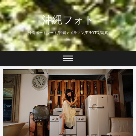
S
k
沖縄フォト
i
p
t
沖縄ポートレート/沖縄カメラマン/PHOTO/写真
o
集
c
o
n
t
e
n
t